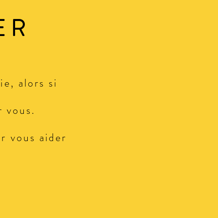
ER
e, alors si
r vous.
r vous aider