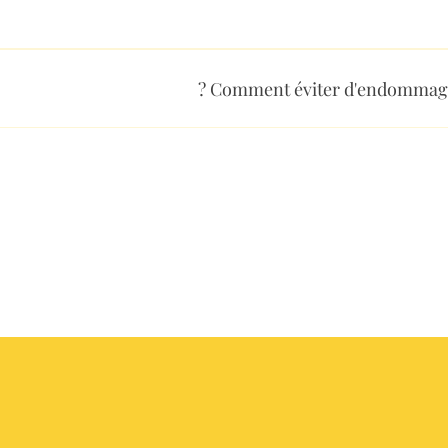
nroulez la sangle autour du siège.
Comment éviter d'endommager
tes pas basculer le tabouret. Il faut maintenir un contact compl
errain sableux : Si du sable s'est infiltré dans votre Mini Max