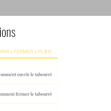
ions
RIR // FERMER // PLIER
omment ouvrir le tabouret ?
ffectuant un léger virage.
mment fermer le tabouret ?
ez-le.