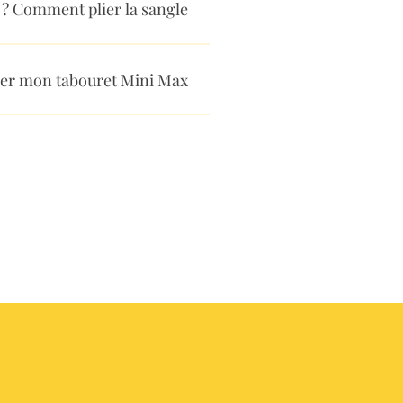
Comment plier la sangle ?
 mon tabouret Mini Max ?
et entre les segments. En
, lavez-le avec de l'eau pour