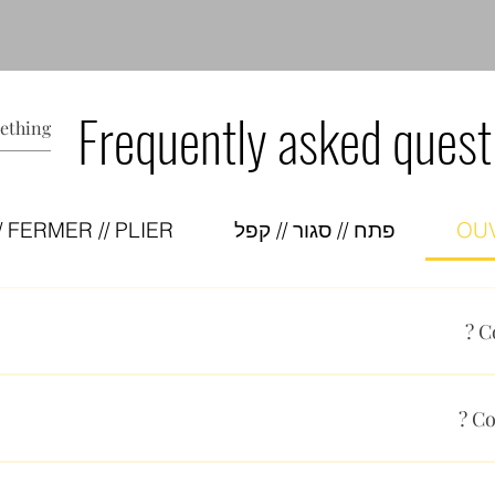
Frequently asked quest
OUV
פתח // סגור // קפל
/ FERMER // PLIER
C
ant les endroits prévus à cet effet. Tirez pour ouvrir, tout en e
ée (de 7 à 45 cm).
Co
z-le légèrement et ouvrez-le à sa hauteur maximale. Puis ferm