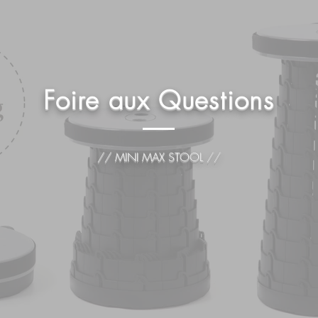
Foire aux Questions
// MINI MAX STOOL //